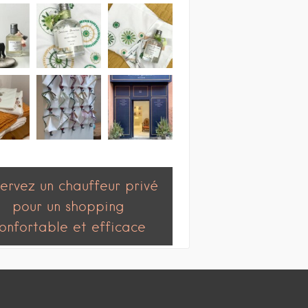
ervez un chauffeur privé
pour un shopping
onfortable et efficace