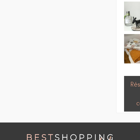
Rés
c